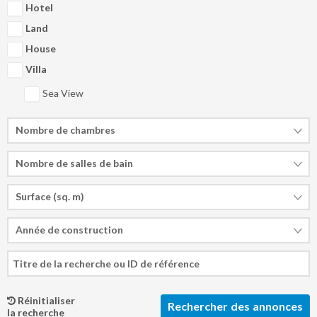
Hotel
31
31
1
1
2
2
3
3
4
4
5
5
6
6
Land
House
Aujourd'hui
Aujourd'hui
Effacer
Effacer
Fermer
Fermer
Villa
Sea View
Nombre de chambres
Nombre de salles de bain
Surface (sq. m)
Année de construction
Réinitialiser
la recherche