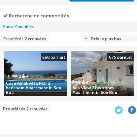
Recherche de commodités
Show Amenities
Propriétés
2
trouvées
Prix ​​le plus bas
€68 parnuit
€75 parnuit
2
4
2
4
Casa Amal, Alta Mar 2
bedroom Apartment in Son
Sea View 2 bedroom
Bou
Apartment in Son Bou
Propriétés
2
trouvées