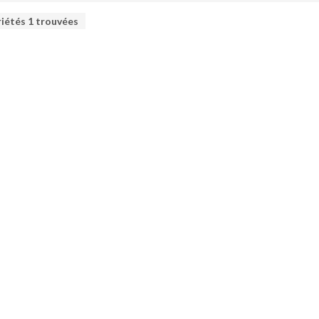
riétés
1
trouvées