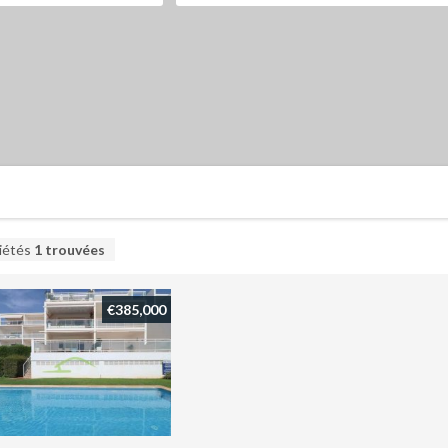
iétés
1
trouvées
€385,000